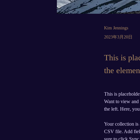
Kim Jennings
2023年3月20日
This is pla
the elemen
This is placeholde
Want to view and 
the left. Here, y
Your collection is
CSV file. Add fiel
sure to click Sync