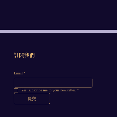
​訂閱我們
Email
*
Yes, subscribe me to your newsletter.
*
提交